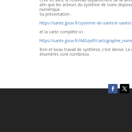
afin que les acteurs du système de soins dispose
numérique.
Sa présentation :
https://sante.gouv.fr/systeme-de-sante/e-sante/
et la carte complète ici :
https://sante.gouv.fr/IMG/pdf/cartographie_num
Bon et beau travail de synthèse, c’est dense. Le n
énumérés sont nombreux.