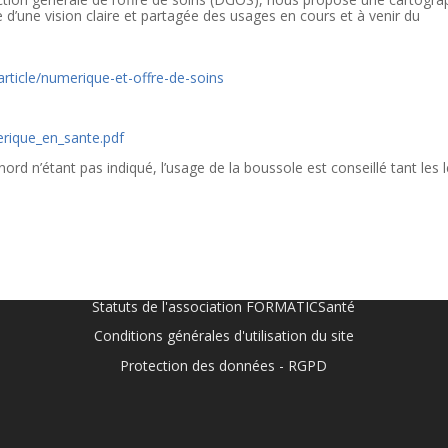
 d’une vision claire et partagée des usages en cours et à venir du
article/numerique-et-offre-de-soins
erique_en_sante.pdf
ord n’étant pas indiqué, l’usage de la boussole est conseillé tant les l
Statuts de l'association FORMATICSanté
Conditions générales d'utilisation du site
Protection des données - RGPD