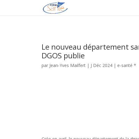
Le nouveau département san
DGOS publie
par
Jean-Yves Mailfert
|
J Déc 2024
|
e-santé *
Crée en avril, le nouveau département de la dir