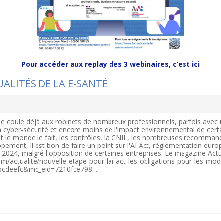
Pour accéder aux replay des 3 webinaires, c’est ici
UALITÉS DE LA E-SANTÉ
cielle coule déjà aux robinets de nombreux professionnels, parfois ave
a cyber-sécurité et encore moins de l'impact environnemental de certa
t le monde le fait, les contrôles, la CNIL, les nombreuses recommand
ent, il est bon de faire un point sur l'AI Act, réglementation européen
r 2024, malgré l'opposition de certaines entreprises. Le magazine Actu
om/actualite/nouvelle-etape-pour-lai-act-les-obligations-pour-les-mo
6cdeefc&mc_eid=7210fce798 ...