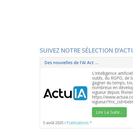
SUIVEZ NOTRE SÉLECTION D’ACT
Des nouvelles de l’AI Act …
L'intelligence artifi
outils, du RGPD, de l
gagner du temps, tou
nombreux en développem
vigueur depuis févrie
https://www.actuia.c
vigueur/?mc_cid=beb
Lire La Suite…
5 août 2025
/
Publications *