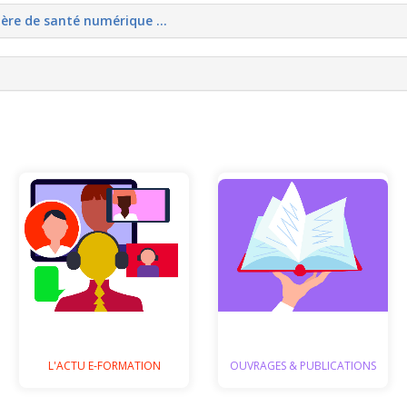
ière de santé numérique …
Quelques
Des informations
publications
sur la e-Formation
récentes à
découvrir
Actus e-
Actus
formation
Publications
OUVRAGES & PUBLICATIONS
L'ACTU E-FORMATION