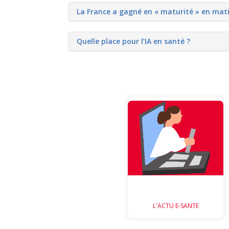
La France a gagné en « maturité » en mat
Quelle place pour l’IA en santé ?
Quelques
actualités de e-
santé pour vous
Actus e-santé
L'ACTU E-SANTE